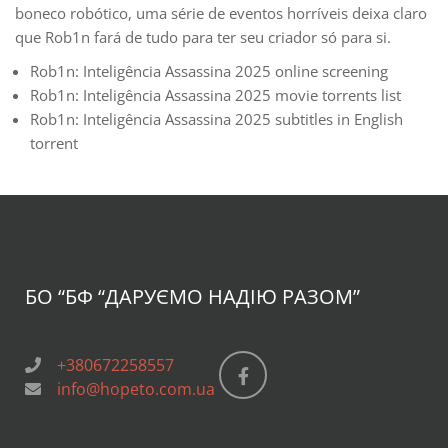
boneco robótico, uma série de eventos horríveis deixa claro
que Rob1n fará de tudo para ter seu criador só para si.
Rob1n: Inteligência Assassina 2025 online screening
Rob1n: Inteligência Assassina 2025 movie torrents list
Rob1n: Inteligência Assassina 2025 subtitles in English
torrent
БО “БФ
“ДАРУЄМО НАДІЮ РАЗОМ”
+380672258557
info@hopeto.com.ua