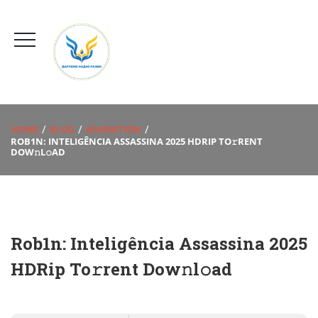
HOME
BLOG
ANIMATION
ROB1N: INTELIGÊNCIA ASSASSINA 2025 HDRIP TO𝚛RENT
DOW𝚗L𝚘AD
Rob1n: Inteligência Assassina 2025
HDRip To𝚛rent Dow𝚗l𝚘ad