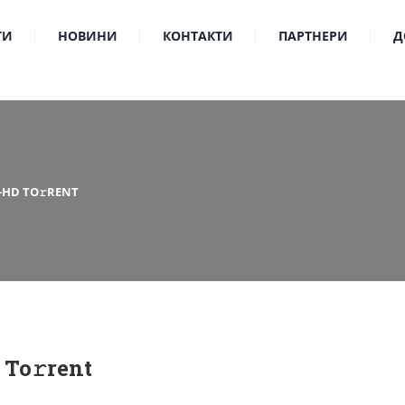
ТИ
НОВИНИ
КОНТАКТИ
ПАРТНЕРИ
Д
-HD TO𝚛RENT
To𝚛rent