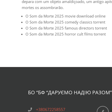
depara com um objeto amaldiçoado, um antigo apito 
mortes os assombrarão.
O Som da Morte 2025 movie download online
O Som da Morte 2025 comedy classics torrent
O Som da Morte 2025 famous directors torrent
O Som da Morte 2025 horror cult films torrent
БО “БФ
“ДАРУЄМО НАДІЮ РАЗОМ”
+380672258557