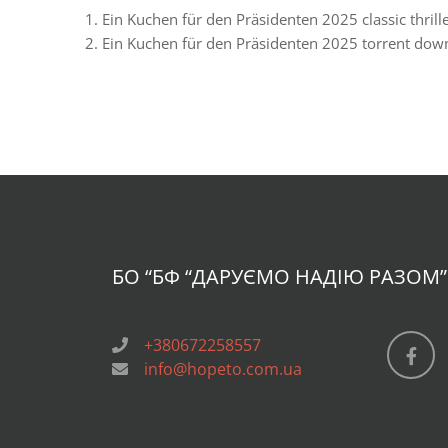
Ein Kuchen für den Präsidenten 2025 classic thrille
Ein Kuchen für den Präsidenten 2025 torrent dow
БО “БФ
“ДАРУЄМО НАДІЮ РАЗОМ”
+380672258557
info@hopeto.com.ua