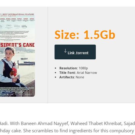
Size: 1.5Gb
Link .torrent
Resolution:
1080p
Title Font:
Arial Narrow
Artifacts:
None
n Hadi. With Baneen Ahmad Nayyef, Waheed Thabet Khreibat, Sa
hday cake. She scrambles to find ingredients for this compulsory t