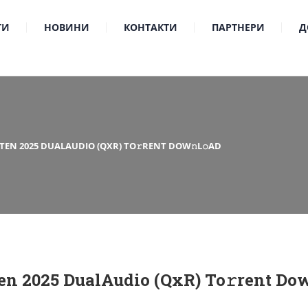
ТИ
НОВИНИ
КОНТАКТИ
ПАРТНЕРИ
Д
TEN 2025 DUALAUDIO (QXR) TO𝚛RENT DOW𝚗L𝚘AD
en 2025 DualAudio (QxR) To𝚛rent Dow