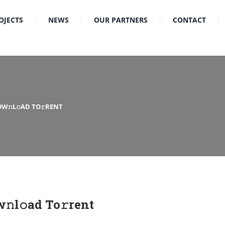
OJECTS
NEWS
OUR PARTNERS
CONTACT
OW𝚗L𝚘AD TO𝚛RENT
𝚗l𝚘ad To𝚛rent