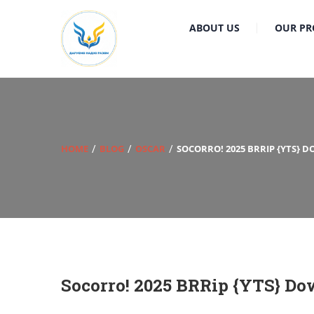
ABOUT US
OUR PR
HOME
BLOG
OSCAR
SOCORRO! 2025 BRRIP {YTS} D
Socorro! 2025 BRRip {YTS} Dow